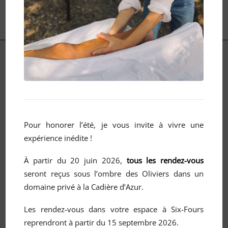
lien parent-enfant dans ces délicieux premiers
instants.
Ces pauses douceurs sont conçues pour vous
permettre de célébrer ce grand passage de Vie. Elles
contribuent à augmenter sa confiance et franchir les
étapes avec sérénité.
En postpartum, ces temps d’écoute et de réconfort
sont pour moi aussi nécessaires qu’une OASIS !
Pour honorer l’été, je vous invite à vivre une
expérience inédite !
À partir du 20 juin 2026,
tous les rendez-vous
seront reçus sous l’ombre des Oliviers dans un
domaine privé à la Cadière d’Azur.
Les rendez-vous dans votre espace à Six-Fours
reprendront à partir du 15 septembre 2026.